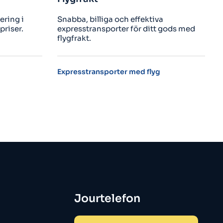
 effektiva
Kom ner i transportkostnad avsevär
för ditt gods med
när du väljer sjöfrakt genom oss.​
med flyg
Boka sjöfrakt för ditt gods
Jourtelefon