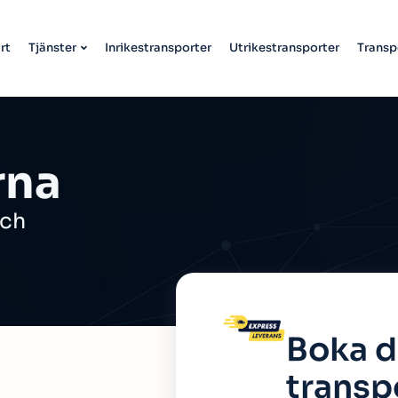
rt
Tjänster
Inrikestransporter
Utrikestransporter
Transp
rna
och
Boka d
transp