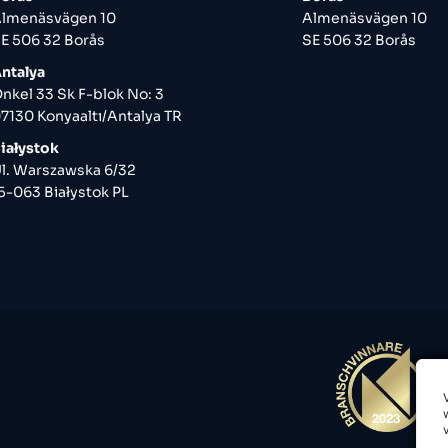
lmenäsvägen 10
Almenäsvägen 10
E 506 32 Borås
SE 506 32 Borås
ntalya
nkel 33 Sk F-blok No: 3
7130 Konyaaltı/Antalya TR
iałystok
l. Warszawska 6/32
5-063 Białystok PL