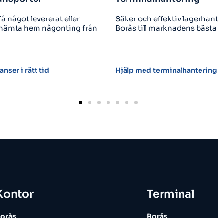
er och effektiv lagerhantering i
Snabba, billiga och
ås till marknadens bästa priser.
expresstransporter 
flygfrakt.
lp med terminalhantering
Expresstransporter 
Kontor
Terminal
orås
Borås