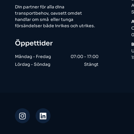
A
Din partner för alla dina
S
transportbehov, oavsett omdet
handlar om små eller tunga
A
försändelser både inrikes och utrikes.
O
0
Öppettider
B
U
Måndag - Fredag
07:00 - 17:00
1
Lördag - Söndag
Stängt