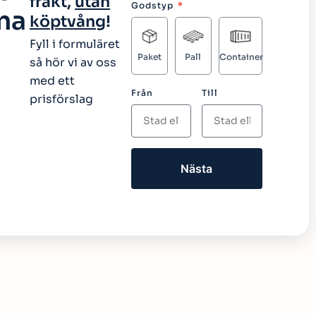
frakt,
utan
Godstyp
rna
köptvång
!
Fyll i formuläret
Paket
Pall
Container
så hör vi av oss
med ett
Från
Till
prisförslag
Nästa