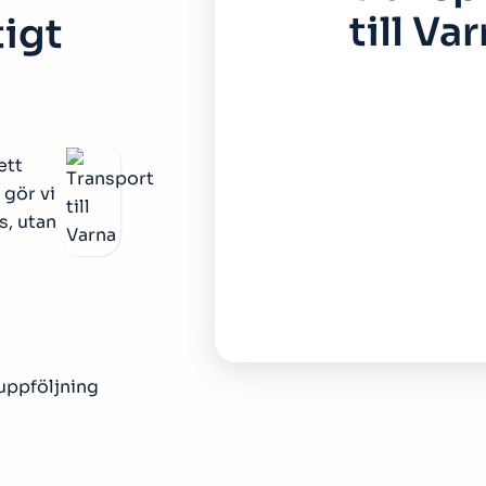
till Va
tigt
ett
 gör vi
s, utan
 uppföljning