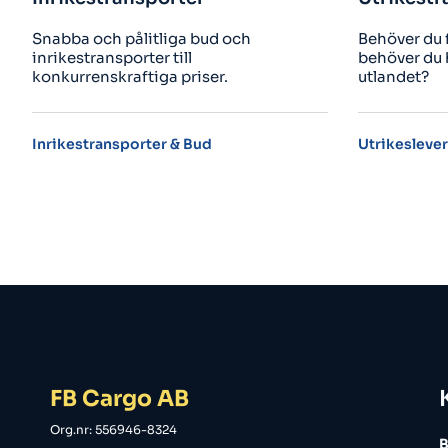
Behöver du få något levererat eller
Säk
behöver du hämta hem någonting från
Bor
utlandet?
Utrikesleveranser i rätt tid
Hjä
FB Cargo AB
Org.nr: 556946-8324
B