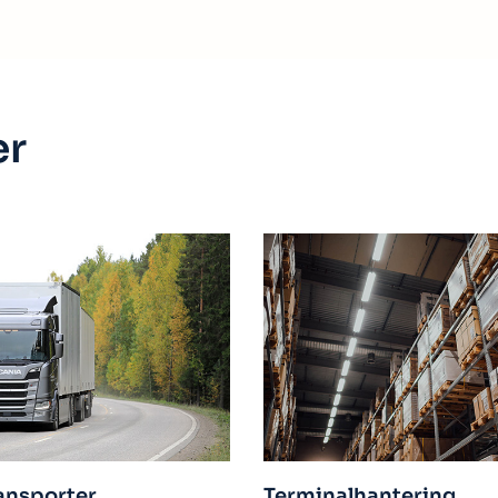
er
rminalhantering
Flygfrakt