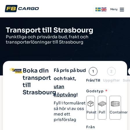
Transport till Strasbourg
Punktliga och prisvärda bud, frakt och
transporterlösningar till Strasbourg
Boka din
Få pris på bud
1
2
transport
och frakt,
Från/Till
Uppgifter
Sum
till
utan
Strasbourg
Godstyp
köptvång
!
Fyll i formuläret
så hör vi av oss
Paket
Pall
Container
med ett
prisförslag
Från