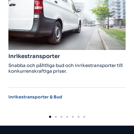
nrikestransporter
Utri
nabba och pålitliga bud och inrikestransporter till
Behöve
onkurrenskraftiga priser.
hämta
nrikestransporter & Bud
Utrike