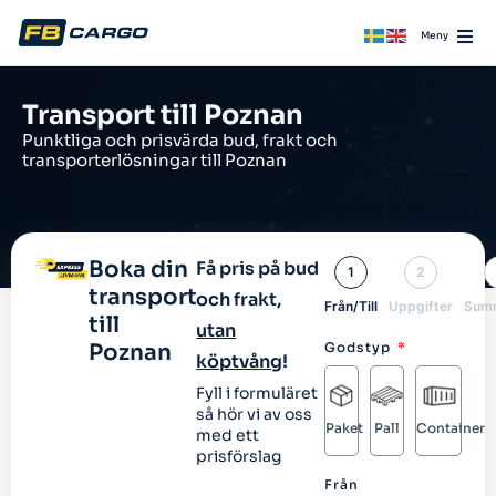
Transport till Poznan
Punktliga och prisvärda bud, frakt och
transporterlösningar till Poznan
Boka din
Få pris på bud
1
2
transport
och frakt,
Från/Till
Uppgifter
Sum
till
utan
Poznan
Godstyp
köptvång
!
Fyll i formuläret
så hör vi av oss
Paket
Pall
Container
med ett
prisförslag
Från