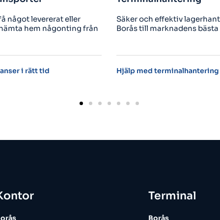
r och effektiv lagerhantering i
Snabba, billiga och e
s till marknadens bästa priser.
expresstransporter f
flygfrakt.
p med terminalhantering
Expresstransporter m
Kontor
Terminal
orås
Borås