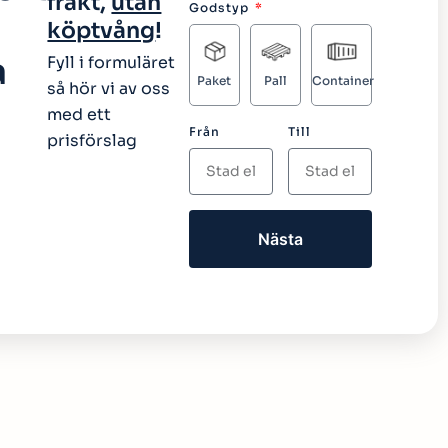
frakt,
utan
Godstyp
köptvång
!
a
Fyll i formuläret
Paket
Pall
Container
så hör vi av oss
med ett
Från
Till
prisförslag
Nästa