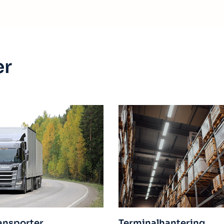
er
minalhantering
Flygfrakt