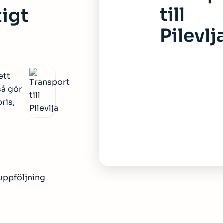
till
tigt
Pilevlj
ett
så gör
pris,
 uppföljning