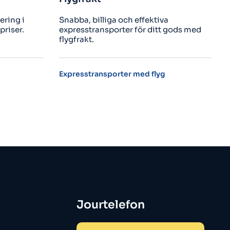
ffektiva
Kom ner i transportkostnad avsevärt
ör ditt gods med
när du väljer sjöfrakt genom oss.​
ed flyg
Boka sjöfrakt för ditt gods
Jourtelefon