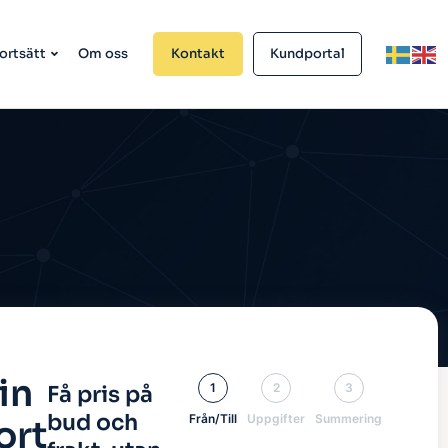
ortsätt
Om oss
Kontakt
Kundportal
in
1
2
3
Få pris på
bud och
Från/Till
Uppgifter
Summering
ort