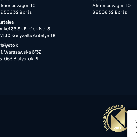
lmenäsvägen 10
Almenäsvägen 10
E 506 32 Borås
SE 506 32 Borås
ntalya
nkel 33 Sk F-blok No: 3
7130 Konyaaltı/Antalya TR
iałystok
l. Warszawska 6/32
5-063 Białystok PL