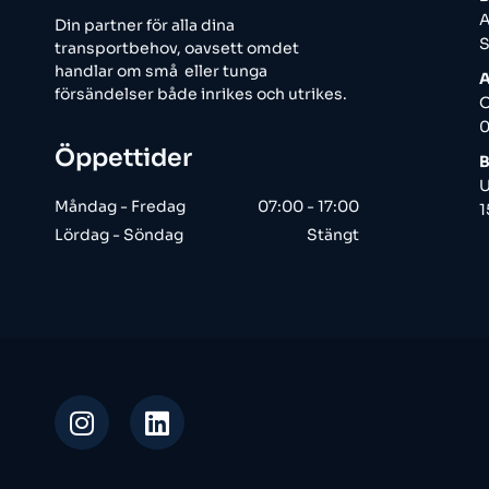
A
Din partner för alla dina
S
transportbehov, oavsett omdet
handlar om små eller tunga
A
försändelser både inrikes och utrikes.
O
0
Öppettider
B
U
Måndag - Fredag
07:00 - 17:00
1
Lördag - Söndag
Stängt