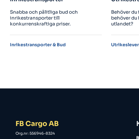
Behöver du få något levererat eller
Säke
behöver du hämta hem någonting från
Borå
utlandet?
Utrikesleveranser i rätt tid
Hjäl
FB Cargo AB
Org.nr: 556946-8324
B