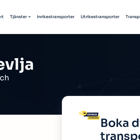
rt
Tjänster
Inrikestransporter
Utrikestransporter
Transp
evlja
och
Boka d
transp