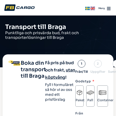
Transport till Braga
Punktliga och prisvärda bud, frakt och
transporterlösningar till Braga
Boka din
Få pris på bud
1
2
transport
och frakt,
utan
Från/Till
Uppgifter
Summ
till Braga
köptvång
!
Godstyp
Fyll i formuläret
så hör vi av oss
med ett
prisförslag
Paket
Pall
Container
Från