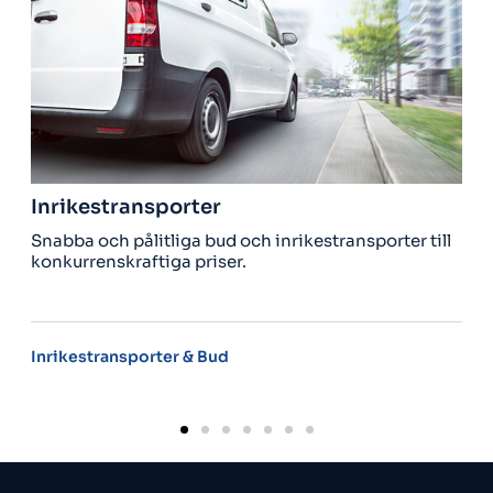
stransporter
Utrikestra
ch pålitliga bud och inrikestransporter till
Behöver du få
nskraftiga priser.
hämta hem nå
ransporter & Bud
Utrikesleveran