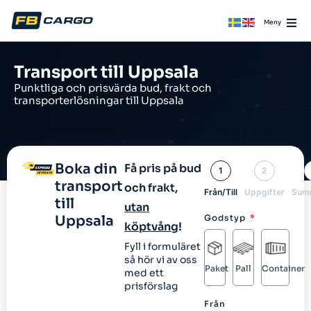
Transport till Uppsala
Punktliga och prisvärda bud, frakt och
transporterlösningar till Uppsala
Boka din
Få pris på bud
1
2
transport
och frakt,
Från/Till
Uppgifter
Sum
till
utan
Uppsala
Godstyp
köptvång
!
Fyll i formuläret
så hör vi av oss
Paket
Pall
Container
med ett
prisförslag
Från