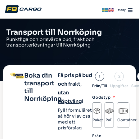
Transport till Norrköping
Punktliga och prisvärda bud, frakt och
transporterlösningar till Norrköping
Boka din
Få pris på bud
1
2
transport
och frakt,
Från/Till
Uppgifter
Sum
till
utan
Norrköping
Godstyp
köptvång
!
Fyll i formuläret
så hör vi av oss
Paket
Pall
Container
med ett
prisförslag
Från