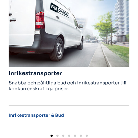
ikestransporter
Utrikes
ba och pålitliga bud och inrikestransporter till
Behöver d
urrenskraftiga priser.
hämta he
kestransporter & Bud
Utrikeslev