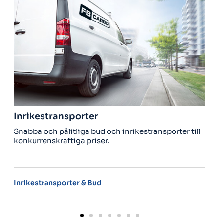
stransporter
Utrikestra
ch pålitliga bud och inrikestransporter till
Behöver du få
nskraftiga priser.
hämta hem nå
ransporter & Bud
Utrikesleveran