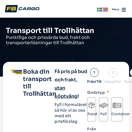
Transport till Trollhättan
Punktliga och prisvärda bud, frakt och
transporterlösningar till Trollhättan
Boka din
Få pris på bud
1
2
transport
och frakt,
Från/Till
Uppgifter
Sum
till
utan
Trollhättan
Godstyp
köptvång
!
Fyll i formuläret
så hör vi av oss
Paket
Pall
Container
med ett
prisförslag
Från